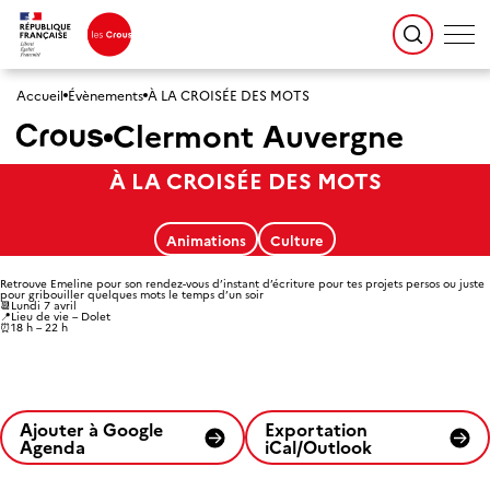
Accueil
Évènements
À LA CROISÉE DES MOTS
Clermont Auvergne
À LA CROISÉE DES MOTS
Animations
Culture
Retrouve Emeline pour son rendez-vous d’instant d’écriture pour tes projets persos ou juste
pour gribouiller quelques mots le temps d’un soir
📆Lundi 7 avril
📍Lieu de vie – Dolet
⏰18 h – 22 h
Ajouter à Google
Exportation
Agenda
iCal/Outlook