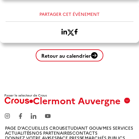
PARTAGER CET ÉVÈNEMENT
Retour au calendrier
Passer le selecteur de Crous
Clermont Auvergne
Aix
Marseille
Avignon
PAGE D’ACCUEIL
LES CROUS
ETUDIANT GOUV
MES SERVICES
ACTUALITÉS
NOS PARTENAIRES
CONTACTS
Amiens
DONNEZ VOTRE AVIS
ESPACE PRESSE
MARCHÉS PUBLICS