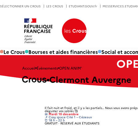
SÉLECTIONNER UN CROUS
LES CROUS
ETUDIANT.GOUV.fr
MESSERVICES.ETUDIAN
Le Crous
Bourses et aides financières
Social et acc
OPE
Accueil
Évènements
OPEN ANIM’
Clermont Auvergne
Il fait nuit et froid, et il y a les partiels… Nous vous avons pr
déguster vos sablés 🥰
📅
Mardi 10 décembre
📌 Cosy space Cité 1 – Cézeaux
⏰ 18 h – 22 h
GRATUIT · RÉSERVÉ AUX ÉTUDIANTS