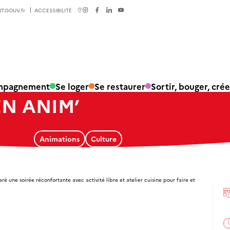
T.GOUV.fr
ACCESSIBILITÉ
ompagnement
Se loger
Se restaurer
Sortir, bouger, crée
N ANIM’
Animations
Culture
éparé une soirée réconfortante avec activité libre et atelier cuisine pour faire et