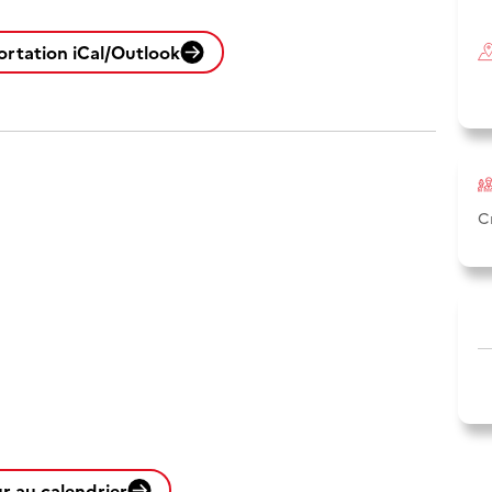
ortation iCal/Outlook
C
r au calendrier