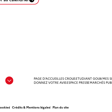
PAGE D’ACCUEIL
LES CROUS
ETUDIANT GOUV
MES S
e
DONNEZ VOTRE AVIS
ESPACE PRESSE
MARCHÉS PUB
Cookies
Crédits & Mentions légales
Plan du site