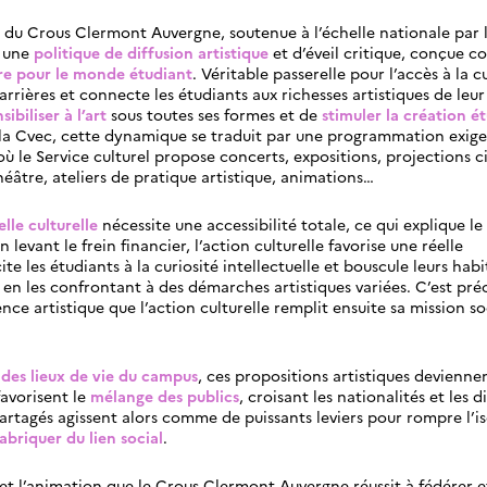
in du Crous Clermont Auvergne, soutenue à l’échelle nationale par 
t une
politique de diffusion artistique
et d’éveil critique, conçue 
ure pour le monde étudiant
. Véritable passerelle pour l’accès à la cu
barrières et connecte les étudiants aux richesses artistiques de leur 
sibiliser à l’art
sous toutes ses formes et de
stimuler la création é
la Cvec, cette dynamique se traduit par une programmation exige
, où le Service culturel propose concerts, expositions, projections 
éâtre, ateliers de pratique artistique, animations…
lle culturelle
nécessite une accessibilité totale, ce qui explique le
En levant le frein financier, l’action culturelle favorise une réelle
ite les étudiants à la curiosité intellectuelle et bouscule leurs hab
en les confrontant à des démarches artistiques variées. C’est pr
ence artistique que l’action culturelle remplit ensuite sa mission so
des lieux de vie du campus
, ces propositions artistiques devienne
favorisent le
mélange des publics
, croisant les nationalités et les d
rtagés agissent alors comme de puissants leviers pour rompre l’i
abriquer du lien social
.
e et l’animation que le Crous Clermont Auvergne réussit à fédérer et