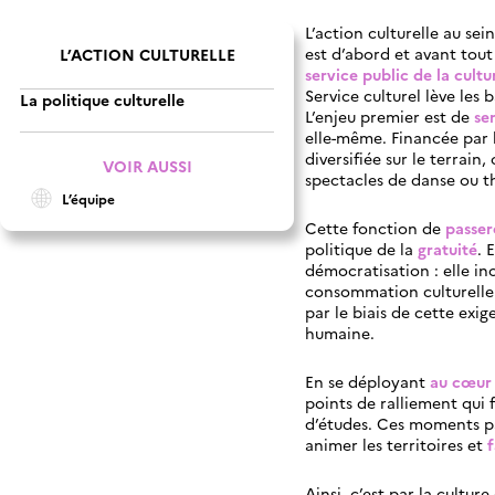
L’action culturelle au se
est d’abord et avant tou
L’ACTION CULTURELLE
service public de la cult
Service culturel lève les 
La politique culturelle
L’enjeu premier est de
sen
elle-même. Financée par 
diversifiée sur le terrain
VOIR AUSSI
spectacles de danse ou th
L’équipe
Cette fonction de
passere
politique de la
gratuité
. 
démocratisation : elle inc
consommation culturelle 
par le biais de cette exig
humaine.
En se déployant
au cœur 
points de ralliement qui 
d’études. Ces moments pa
animer les territoires et
f
Ainsi, c’est par la cultur