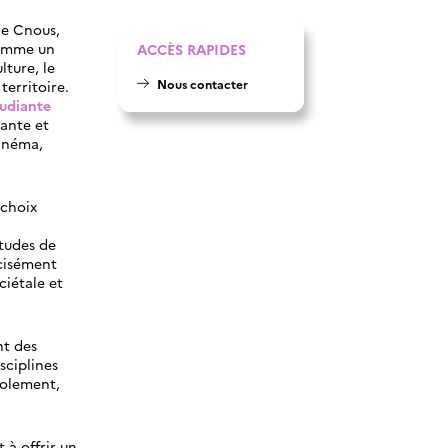
le Cnous,
comme un
ACCÈS RAPIDES
lture, le
Nous contacter
territoire.
tudiante
ante et
cinéma,
 choix
itudes de
écisément
ciétale et
nt des
isciplines
solement,
 à offrir un