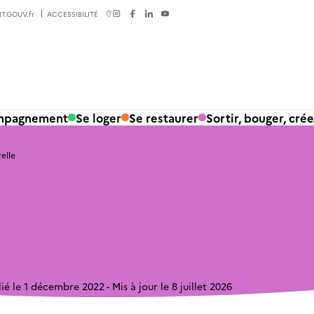
T.GOUV.fr
ACCESSIBILITÉ
ompagnement
Se loger
Se restaurer
Sortir, bouger, crée
relle
lié le 1 décembre 2022
Mis à jour le 8 juillet 2026