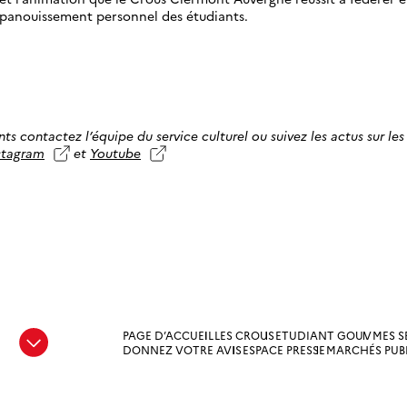
’épanouissement personnel des étudiants.
s contactez l’équipe du service culturel ou suivez les actus sur les
stagram
et
Youtube
PAGE D’ACCUEIL
LES CROUS
ETUDIANT GOUV
MES S
e
DONNEZ VOTRE AVIS
ESPACE PRESSE
MARCHÉS PUB